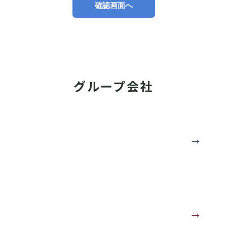
確認画面へ
グループ会社
株式会社サカタ屋
→
地業板金工事一式
株式会社赤ずきんちゃん 東西南
→
北屋